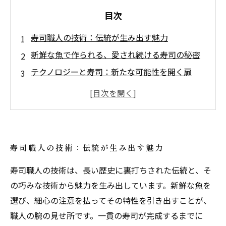
目次
寿司職人の技術：伝統が生み出す魅力
新鮮な魚で作られる、愛され続ける寿司の秘密
テクノロジーと寿司：新たな可能性を開く扉
グローバル食材の活用：寿司に新しい風を吹き
込む
創作寿司の進化：職人たちの独自のクリエイテ
ィビティ
寿司職人の技術：伝統が生み出す魅力
伝統を守りつつ革新する寿司職人の姿
寿司職人の技術は、長い歴史に裏打ちされた伝統と、そ
これからの寿司職人：未来への道を切り拓く
の巧みな技術から魅力を生み出しています。新鮮な魚を
選び、細心の注意を払ってその特性を引き出すことが、
職人の腕の見せ所です。一貫の寿司が完成するまでに