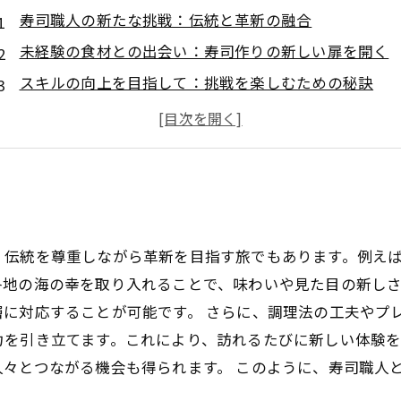
寿司職人の新たな挑戦：伝統と革新の融合
未経験の食材との出会い：寿司作りの新しい扉を開く
スキルの向上を目指して：挑戦を楽しむための秘訣
創造的な寿司の世界：食文化にインスパイアされた作
職人の成長物語：新しい技術を習得する旅
寿司職人として進化し続けるために必要なこと
新たな挑戦を楽しみながら見つける自分のスタイル
、伝統を尊重しながら革新を目指す旅でもあります。例え
各地の海の幸を取り入れることで、味わいや見た目の新し
に対応することが可能です。 さらに、調理法の工夫やプ
を引き立てます。これにより、訪れるたびに新しい体験を
々とつながる機会も得られます。 このように、寿司職人