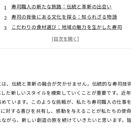
寿司職人の新たな旅路：伝統と革新の出会い
寿司の背後にある文化を探る：知られざる物語
こだわりの食材選び：地域の魅力を生かした寿司
技術向上への挑戦：寿司職人としての成長
世界の寿司文化を味わう：旅する寿司職人の冒険
寿司職人としての喜び：お客様との絆を深める方法
新しい人生の確立：寿司職人としての未来を描く
い
には、伝統と革新の融合が欠かせません。伝統的な寿司技
応した新しいスタイルを模索していくことが重要です。近
めています。このような挑戦が、私たち寿司職人の仕事を
食に対する喜びを共有し、感動を与えることが私たちの使
れながら、新しい創造の旅を続けていきたいと思います。